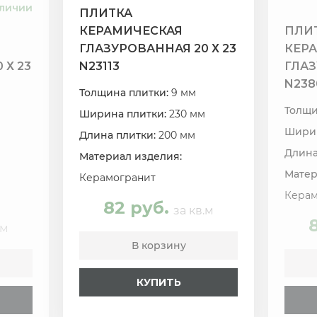
аличии
ПЛИТКА
КЕРАМИЧЕСКАЯ
ПЛИ
ГЛАЗУРОВАННАЯ 20 Х 23
КЕР
 Х 23
N23113
ГЛАЗ
N238
Толщина плитки:
9 мм
Толщи
Ширина плитки:
230 мм
Ширин
Длина плитки:
200 мм
Длина
Материал изделия:
Матер
Керамогранит
Керам
82 руб.
за кв.м
.м
В корзину
КУПИТЬ