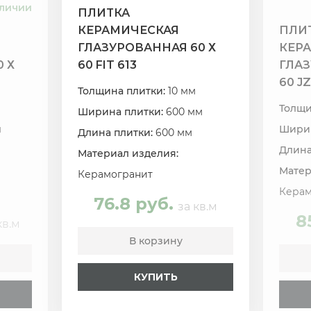
аличии
ПЛИТКА
КЕРАМИЧЕСКАЯ
ПЛИ
ГЛАЗУРОВАННАЯ 60 Х
КЕР
 Х
60 FIT 613
ГЛАЗ
60 J
Толщина плитки:
10 мм
Толщи
Ширина плитки:
600 мм
м
Ширин
Длина плитки:
600 мм
Длина
Материал изделия:
Матер
Керамогранит
Керам
76.8 руб.
за кв.м
8
кв.м
В корзину
КУПИТЬ